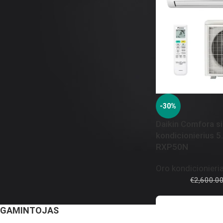
ORO KONDICIONIERIAUS TIPAS
Multisplit
70
Split
52
-30%
Daikin Comfora si
ORAS VANDUO
kondicionierius 
RXP50N
Monoblokas
1
Split
1
Oro kondicionieria
€
2,600.0
GAMINTOJAS