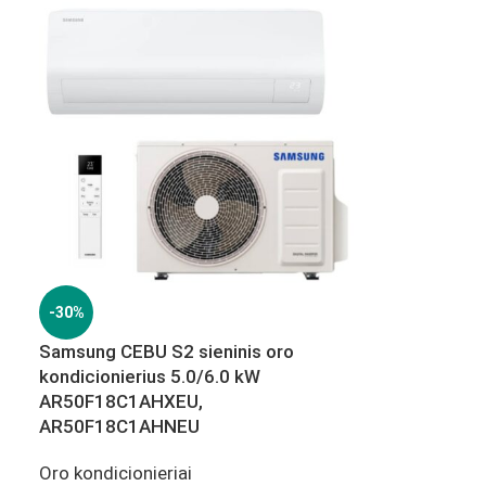
-30%
Samsung CEBU S2 sieninis oro
kondicionierius 5.0/6.0 kW
AR50F18C1AHXEU,
AR50F18C1AHNEU
Oro kondicionieriai