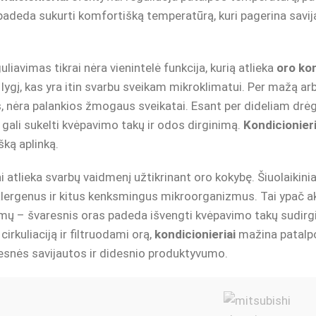
 padeda sukurti komfortišką temperatūrą, kuri pagerina savij
iavimas tikrai nėra vienintelė funkcija, kurią atlieka
oro kon
gį, kas yra itin svarbu sveikam mikroklimatui. Per mažą arba
, nėra palankios žmogaus sveikatai. Esant per dideliam drėgm
gali sukelti kvėpavimo takų ir odos dirginimą.
Kondicionier
šką aplinką.
ai atlieka svarbų vaidmenį užtikrinant oro kokybę. Šiuolaikiniai
alergenus ir kitus kenksmingus mikroorganizmus. Tai ypač a
ų – švaresnis oras padeda išvengti kvėpavimo takų sudirgin
irkuliaciją ir filtruodami orą,
kondicionieriai
mažina patalpos
resnės savijautos ir didesnio produktyvumo.