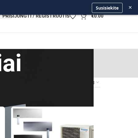
×
Susisiekite
PRISIJUNGTI / REGISTRUOTIS
€
0.00
iai
8
24