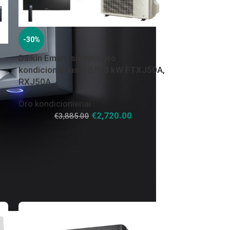
-30%
Daikin Emura sieninis oro
kondicionierius 5.0/5.8 kW FTXJ50A,
RXJ50A
Oro kondicionieriai
€
2,720.00
€
3,885.00