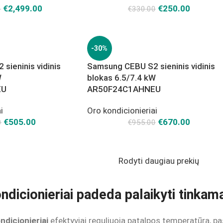
€
2,499.00
€
250.00
0
€
330.00
-30%
sieninis vidinis
Samsung CEBU S2 sieninis vidinis
W
blokas 6.5/7.4 kW
EU
AR50F24C1AHNEU
i
Oro kondicionieriai
€
505.00
€
670.00
0
€
955.00
Rodyti daugiau prekių
ndicionieriai padeda palaikyti tinka
ndicionieriai
efektyviai reguliuoja patalpos temperatūrą, pa