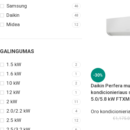
Samsung
46
Daikin
48
Midea
12
GALINGUMAS
1.5 kW
2
1.6 kW
1
-30%
10 kW
2
Daikin Perfera mul
12 kW
kondicionieriaus 
1
5.0/5.8 kW FTX
2 kW
11
2.0/2.2 kW
Oro kondicionieria
4
€
1,175.
2.5 kW
12
2.5/3.2 kW
6