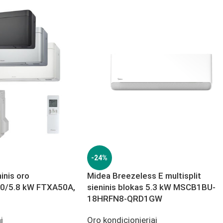
-24%
ninis oro
Midea Breezeless E multisplit
5.0/5.8 kW FTXA50A,
sieninis blokas 5.3 kW MSCB1BU-
18HRFN8-QRD1GW
i
Oro kondicionieriai