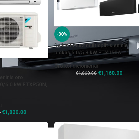
-30%
Daikin Emura multisplit sieninis
blokas 5.0/5.8 kW FTXJ50A
Oro kondicionieriai
€
1,160.00
€
1,660.00
eninis oro
5.0/6.0 kW FTXP50N,
i
€
1,820.00
0