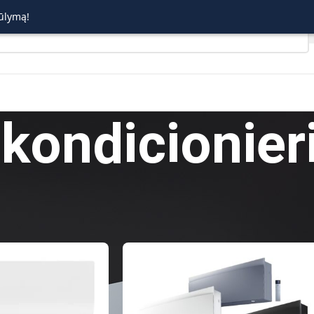
ūlymą!
kondicionier
ro kondicionieriai
Rodyti
9
12
1
60