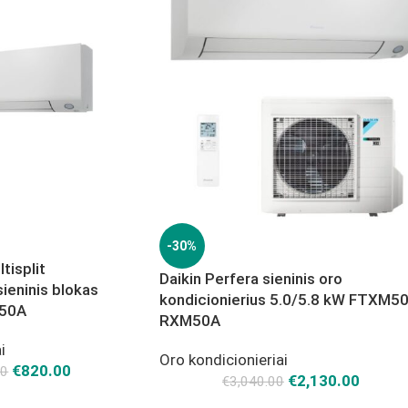
-30%
tisplit
Daikin Perfera sieninis oro
sieninis blokas
kondicionierius 5.0/5.8 kW FTXM50
M50A
RXM50A
i
Oro kondicionieriai
€
820.00
00
€
2,130.00
€
3,040.00