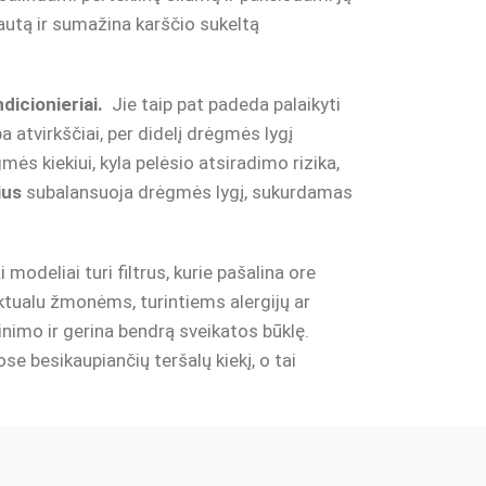
autą ir sumažina karščio sukeltą
dicionieriai.
Jie taip pat padeda palaikyti
 atvirkščiai, per didelį drėgmės lygį
ės kiekiui, kyla pelėsio atsiradimo rizika,
ius
subalansuoja drėgmės lygį, sukurdamas
 modeliai turi filtrus, kurie pašalina ore
ktualu žmonėms, turintiems alergijų ar
imo ir gerina bendrą sveikatos būklę.
e besikaupiančių teršalų kiekį, o tai