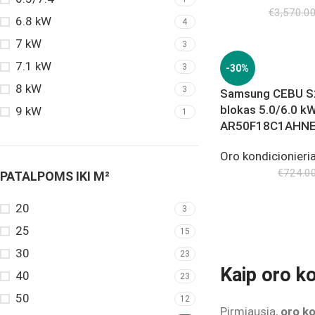
€
3,570.0
6.8 kW
4
7 kW
3
7.1 kW
3
-30%
8 kW
3
Samsung CEBU S2 
blokas 5.0/6.0 k
9 kW
1
AR50F18C1AHN
Oro kondicionieria
€
724.0
PATALPOMS IKI M²
20
3
25
15
30
23
Kaip oro ko
40
23
50
12
Pirmiausia,
oro ko