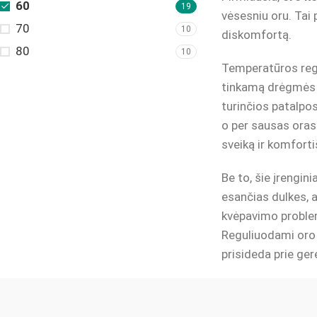
60
19
vėsesniu oru. Tai
70
10
diskomfortą.
80
10
Temperatūros regul
tinkamą drėgmės ly
turinčios patalpos
o per sausas oras 
sveiką ir komforti
Be to, šie įrengini
esančias dulkes, 
kvėpavimo problem
Reguliuodami oro c
prisideda prie ge