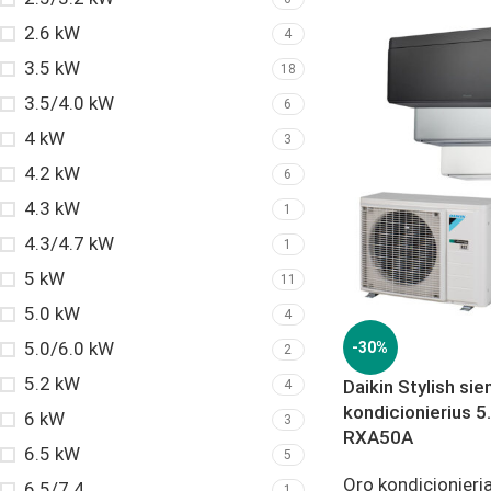
2.6 kW
4
3.5 kW
18
3.5/4.0 kW
6
4 kW
3
4.2 kW
6
4.3 kW
1
4.3/4.7 kW
1
5 kW
11
5.0 kW
4
5.0/6.0 kW
-30%
2
5.2 kW
Daikin Stylish sie
4
kondicionierius 
6 kW
3
RXA50A
6.5 kW
5
Oro kondicionieria
6.5/7.4
1