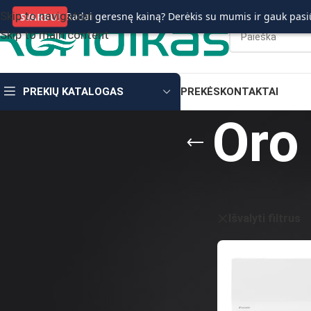
Skip to navigation
Radai geresnę kainą? Derėkis su mumis ir gauk pasi
SVARBU!
Skip to main content
PREKIŲ KATALOGAS
PREKĖS
KONTAKTAI
Oro 
KAINA
Pradžia
/
Prekės
/
O
Išvalyti filtrus
FILTRUOTI