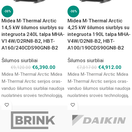
-30%
-30%
Midea M-Thermal Arctic
Midea M-Thermal Arctic
14,5 kW šilumos siurblys su
4,25 kW šilumos siurblys su
integruota 240L talpa MHA-
integruota 190L talpa MHA-
V14W/D2RN8-B2, HBT-
V4W/D2N8-B2, HBT-
A160/240CDS90GN8-B2
A100/190CDS90GN8-B2
Šilumos siurbliai
Šilumos siurbliai
€
6,390.00
€
4,912.00
€
9,120.00
€
7,017.00
Midea M-Thermal Arctic Midea
Midea M-Thermal Arctic Midea
M-Thermal Arctic serijos oras-
M-Thermal Arctic serijos oras-
vanduo šilumos siurbliai naudoja
vanduo šilumos siurbliai naudoja
nuolatinės srovės technologiją,
nuolatinės srovės technologiją,
kuri leidžia optimaliau ir tiksliau
kuri leidžia optimaliau ir tiksliau
valdyti kompresoriaus
valdyti kompresoriaus