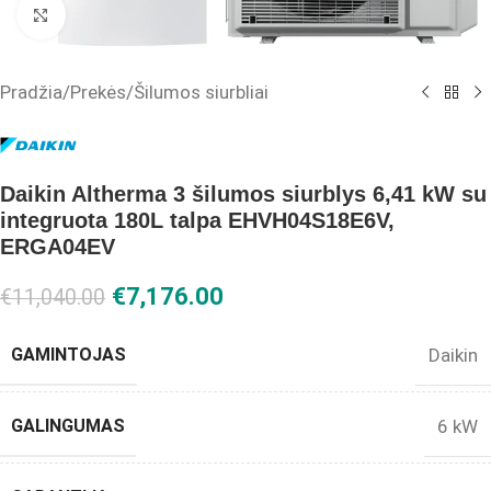
Click to enlarge
Pradžia
/
Prekės
/
Šilumos siurbliai
Daikin Altherma 3 šilumos siurblys 6,41 kW su
integruota 180L talpa EHVH04S18E6V,
ERGA04EV
€
7,176.00
€
11,040.00
GAMINTOJAS
Daikin
GALINGUMAS
6 kW