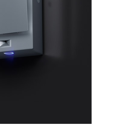
ms žmonėms, vaikams bei senjorams.
 Tai reiškia mažesnes šildymo sąnaudas.
onstrukcijas.