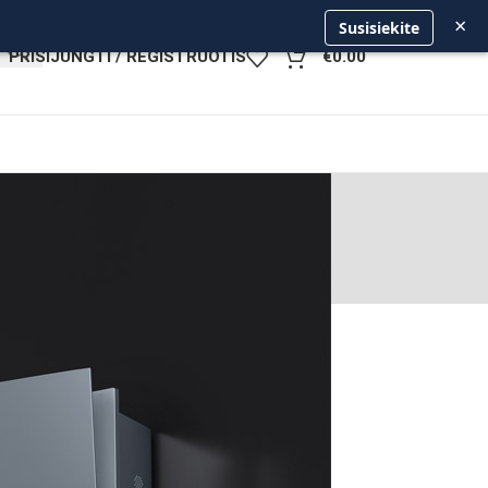
×
Susisiekite
PRISIJUNGTI / REGISTRUOTIS
€
0.00
ams ar verslui?
ė daro tiesioginę įtaką mūsų savijautai,