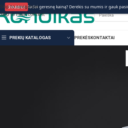
Skip to navigation
Radai geresnę kainą? Derėkis su mumis ir gauk pasi
SVARBU!
Skip to main content
PREKIŲ KATALOGAS
PREKĖS
KONTAKTAI
Kodėl verta investuoti į
Tinkamai suprojektuota ir sumontuota
vėdinimo įranga
– t
produktyvumui ir net sveikatai.