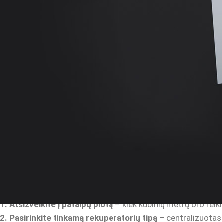
Kodėl vėdinimo sistema yra būtina?
1. Švaresnis ir sveikesnis oras
Vėdinimo įranga padeda pašalinti dulkes, bakterijas, virus
2. Efektyvus šilumos energijos panaudojimas
Moderni vėdinimo sistema su rekuperacija išsaugo iki 90 % 
3. Nėra pelėsio ir drėgmės kaupimosi
Tinkamai veikianti vėdinimo įranga apsaugo nuo kondensato su
Kur įrengiama vėdinimo įranga?
Naujos statybos A++ klasės namuose
– tai jau standartas
Renovuojamuose butuose ar kotedžuose
– vis daugiau ž
Komercinėse patalpose
– biurai, kavinės, parduotuvės priv
Kaip išsirinkti tinkamą vėdinimo įrangą?
1. Atsižvelkite į patalpų plotą
– kiek kubinių metrų oro reik
2. Pasirinkite tinkamą rekuperatorių tipą
– centralizuotas