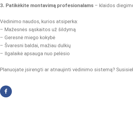
3. Patikėkite montavimą profesionalams
– klaidos diegim
Vėdinimo naudos, kurios atsiperka:
– Mažesnės sąskaitos už šildymą
– Geresnė miego kokybė
– Švaresni baldai, mažiau dulkių
– Ilgalaikė apsauga nuo pelėsio
Planuojate įsirengti ar atnaujinti vėdinimo sistemą? Susis