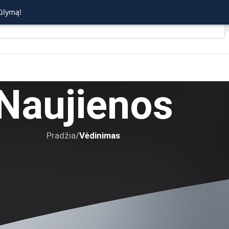
ūlymą!
Naujienos
Pradžia
/
Vėdinimas
VĖDINIMAS
 kokybišką vėdinimo įrangą jūsų nam
Posted by
admin
On 2025-05-04
ai ne prabanga, o būtinybė šiuolaikiniame pastate. Oro kokyb