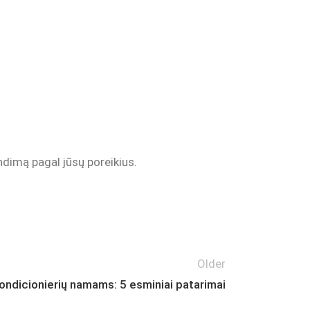
ndimą pagal jūsų poreikius.
Older
 kondicionierių namams: 5 esminiai patarimai