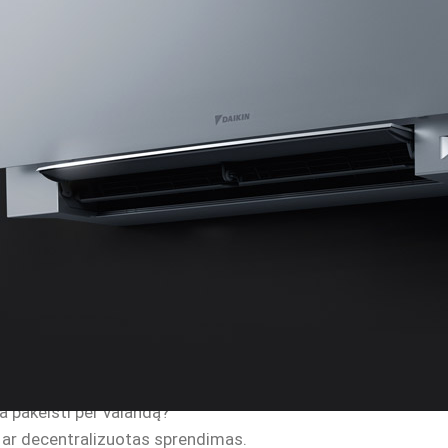
us, kvapus ir perteklinę drėgmę. Tai ypač svarbu alergiškie
šilumos, todėl oras nuolat keičiamas be šilumos nuostolių.
sidarymo ir pelėsio, kuris gali pažeisti tiek apdailą, tiek k
.
monių investuoja į komfortą.
alo užtikrinti kokybišką mikroklimatą.
ia pakeisti per valandą?
 ar decentralizuotas sprendimas.