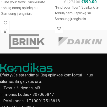
€
890.00
€
1,274.00
"Find your flow". Susikurkite
"Find your flow". Susikurkite
tobulą namų aplinką su
tobulą namų aplinką su
Samsung įrenginiais
Samsung įrenginiais
Efektyvūs sprendimai jūsų aplinkos komfortui – nuo
šilumos iki gaivaus oro.
Tvarus šildymas, MB
Įmonės kodas - 307065847
PVM kodas - LT100017518818