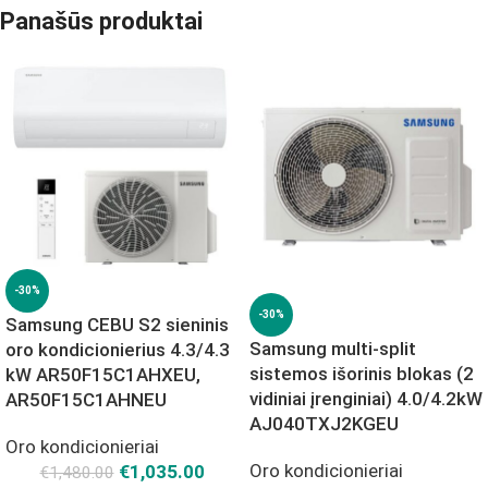
Panašūs produktai
-30%
-30%
Samsung CEBU S2 sieninis
Samsung multi-split
oro kondicionierius 4.3/4.3
sistemos išorinis blokas (2
kW AR50F15C1AHXEU,
vidiniai įrenginiai) 4.0/4.2kW
AR50F15C1AHNEU
AJ040TXJ2KGEU
Oro kondicionieriai
Oro kondicionieriai
€
1,035.00
€
1,480.00