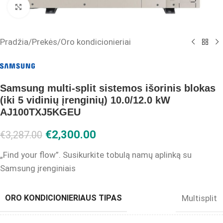
Click to enlarge
Pradžia
/
Prekės
/
Oro kondicionieriai
Samsung multi-split sistemos išorinis blokas
(iki 5 vidinių įrenginių) 10.0/12.0 kW
AJ100TXJ5KGEU
€
2,300.00
€
3,287.00
„Find your flow”. Susikurkite tobulą namų aplinką su
Samsung įrenginiais
ORO KONDICIONIERIAUS TIPAS
Multisplit