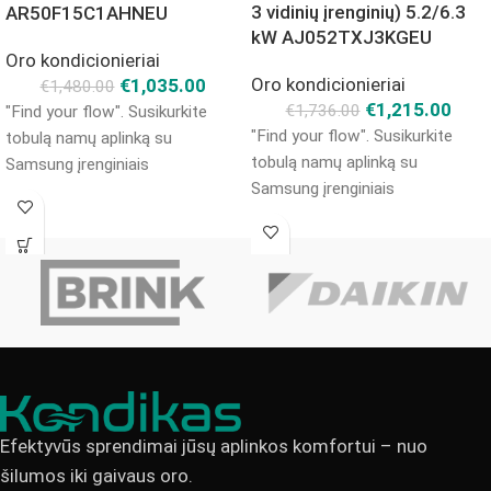
3 vidinių įrenginių) 5.2/6.3
AR50F15C1AHNEU
kW AJ052TXJ3KGEU
Oro kondicionieriai
Oro kondicionieriai
€
1,035.00
€
1,480.00
€
1,215.00
€
1,736.00
"Find your flow". Susikurkite
"Find your flow". Susikurkite
tobulą namų aplinką su
tobulą namų aplinką su
Samsung įrenginiais
Samsung įrenginiais
Efektyvūs sprendimai jūsų aplinkos komfortui – nuo
šilumos iki gaivaus oro.