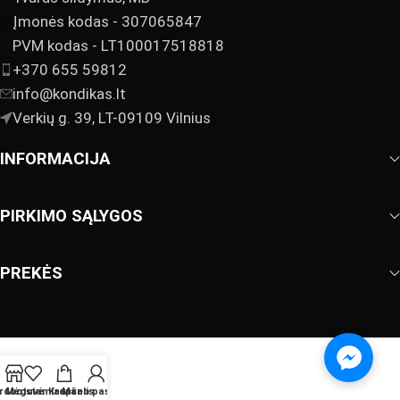
Įmonės kodas - 307065847
PVM kodas - LT100017518818
+370 655 59812
info@kondikas.lt
Verkių g. 39, LT-09109 Vilnius
INFORMACIJA
PIRKIMO SĄLYGOS
PREKĖS
rduotuvė
Mėgstamiausi
Krepšelis
Mano paskyra