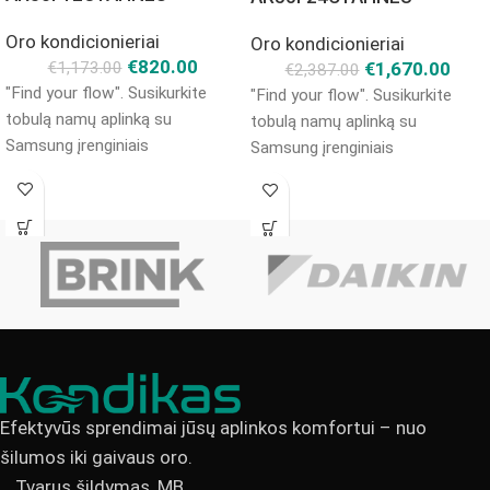
Oro kondicionieriai
Oro kondicionieriai
€
820.00
€
1,670.00
€
1,173.00
€
2,387.00
"Find your flow". Susikurkite
"Find your flow". Susikurkite
tobulą namų aplinką su
tobulą namų aplinką su
Samsung įrenginiais
Samsung įrenginiais
Efektyvūs sprendimai jūsų aplinkos komfortui – nuo
šilumos iki gaivaus oro.
Tvarus šildymas, MB