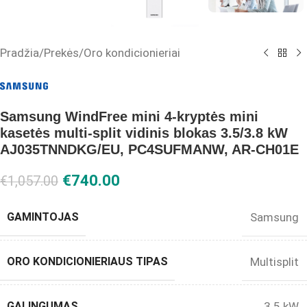
Pradžia
/
Prekės
/
Oro kondicionieriai
Samsung WindFree mini 4-kryptės mini
kasetės multi-split vidinis blokas 3.5/3.8 kW
AJ035TNNDKG/EU, PC4SUFMANW, AR-CH01E
€
740.00
€
1,057.00
GAMINTOJAS
Samsung
ORO KONDICIONIERIAUS TIPAS
Multisplit
GALINGUMAS
3.5 kW