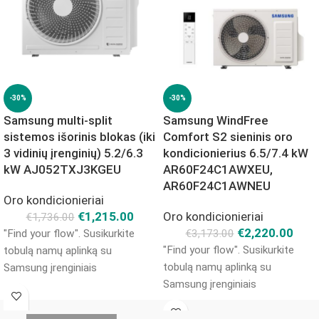
-30%
-30%
Samsung multi-split
Samsung WindFree
sistemos išorinis blokas (iki
Comfort S2 sieninis oro
3 vidinių įrenginių) 5.2/6.3
kondicionierius 6.5/7.4 kW
kW AJ052TXJ3KGEU
AR60F24C1AWXEU,
AR60F24C1AWNEU
Oro kondicionieriai
€
1,215.00
Oro kondicionieriai
€
1,736.00
€
2,220.00
"Find your flow". Susikurkite
€
3,173.00
"Find your flow". Susikurkite
tobulą namų aplinką su
tobulą namų aplinką su
Samsung įrenginiais
Samsung įrenginiais