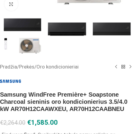
Click to enlarge
Pradžia
/
Prekės
/
Oro kondicionieriai
Samsung WindFree Première+ Soapstone
Charcoal sieninis oro kondicionierius 3.5/4.0
kW AR70H12CAAWXEU, AR70H12CAABNEU
€
1,585.00
€
2,264.00