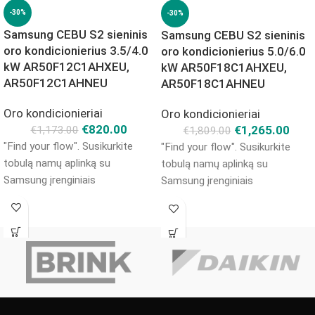
-30%
-30%
Samsung CEBU S2 sieninis
Samsung CEBU S2 sieninis
oro kondicionierius 3.5/4.0
oro kondicionierius 5.0/6.0
kW AR50F12C1AHXEU,
kW AR50F18C1AHXEU,
AR50F12C1AHNEU
AR50F18C1AHNEU
Oro kondicionieriai
Oro kondicionieriai
€
820.00
€
1,265.00
€
1,173.00
€
1,809.00
"Find your flow". Susikurkite
"Find your flow". Susikurkite
tobulą namų aplinką su
tobulą namų aplinką su
Samsung įrenginiais
Samsung įrenginiais