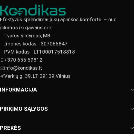
Efektyvūs sprendimai jūsų aplinkos komfortui – nuo
šilumos iki gaivaus oro.
Tvarus šildymas, MB
Įmonės kodas - 307065847
PVM kodas - LT100017518818
+370 655 59812
info@kondikas.lt
Verkių g. 39, LT-09109 Vilnius
INFORMACIJA
PIRKIMO SĄLYGOS
PREKĖS