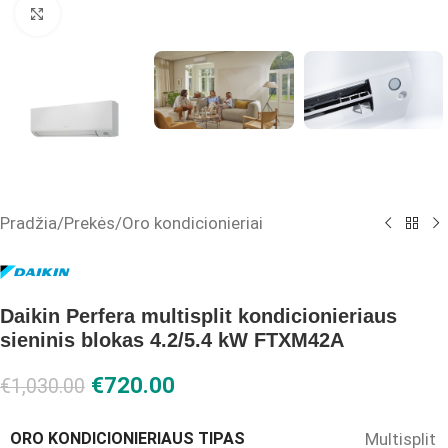
Click to enlarge
Pradžia
/
Prekės
/
Oro kondicionieriai
Daikin Perfera multisplit kondicionieriaus
sieninis blokas 4.2/5.4 kW FTXM42A
€
720.00
€
1,030.00
ORO KONDICIONIERIAUS TIPAS
Multisplit