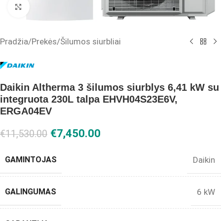
Click to enlarge
Pradžia
/
Prekės
/
Šilumos siurbliai
Daikin Altherma 3 šilumos siurblys 6,41 kW su
integruota 230L talpa EHVH04S23E6V,
ERGA04EV
€
7,450.00
€
11,530.00
GAMINTOJAS
Daikin
GALINGUMAS
6 kW