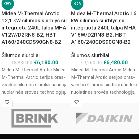
-30%
-30%
Midea M-Thermal Arctic
Midea M-Thermal Arctic 16
12,1 kW šilumos siurblys su
kW šilumos siurblys su
integruota 240L talpa MHA-
integruota 240L talpa MHA-
V12W/D2RN8-B2, HBT-
V16W/D2RN8-B2, HBT-
A160/240CDS90GN8-B2
A160/240CDS90GN8-B2
Šilumos siurbliai
Šilumos siurbliai
€
6,180.00
€
6,480.00
€
8,830.00
€
9,260.00
Midea M-Thermal Arctic Midea
Midea M-Thermal Arctic Midea
M-Thermal Arctic serijos oras-
M-Thermal Arctic serijos oras-
vanduo šilumos siurbliai naudoja
vanduo šilumos siurbliai naudoja
nuolatinės srovės technologiją,
nuolatinės srovės technologiją,
kuri leidžia optimaliau ir tiksliau
kuri leidžia optimaliau ir tiksliau
valdyti kompresoriaus
valdyti kompresoriaus