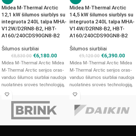
Midea M-Thermal Arctic
Midea M-Thermal Arctic
12,1 kW šilumos siurblys su
14,5 kW šilumos siurblys su
integruota 240L talpa MHA-
integruota 240L talpa MHA-
V12W/D2RN8-B2, HBT-
V14W/D2RN8-B2, HBT-
A160/240CDS90GN8-B2
A160/240CDS90GN8-B2
Šilumos siurbliai
Šilumos siurbliai
€
6,180.00
€
6,390.00
€
8,830.00
€
9,120.00
Midea M-Thermal Arctic Midea
Midea M-Thermal Arctic Midea
M-Thermal Arctic serijos oras-
M-Thermal Arctic serijos oras-
vanduo šilumos siurbliai naudoja
vanduo šilumos siurbliai naudoja
nuolatinės srovės technologiją,
nuolatinės srovės technologiją,
kuri leidžia optimaliau ir tiksliau
kuri leidžia optimaliau ir tiksliau
valdyti kompresoriaus
valdyti kompresoriaus