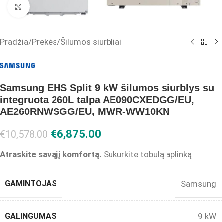
Click to enlarge
Pradžia
/
Prekės
/
Šilumos siurbliai
Samsung EHS Split 9 kW šilumos siurblys su
integruota 260L talpa AE090CXEDGG/EU,
AE260RNWSGG/EU, MWR-WW10KN
€
6,875.00
€
10,578.00
Atraskite savąjį komfortą.
Sukurkite tobulą aplinką
GAMINTOJAS
Samsung
GALINGUMAS
9 kW