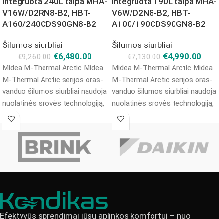
integruota 240L talpa MHA-
integruota 190L talpa MHA-
V16W/D2RN8-B2, HBT-
V6W/D2N8-B2, HBT-
A160/240CDS90GN8-B2
A100/190CDS90GN8-B2
Šilumos siurbliai
Šilumos siurbliai
€
6,480.00
€
4,990.00
€
9,260.00
€
7,130.00
Midea M-Thermal Arctic Midea
Midea M-Thermal Arctic Midea
M-Thermal Arctic serijos oras-
M-Thermal Arctic serijos oras-
vanduo šilumos siurbliai naudoja
vanduo šilumos siurbliai naudoja
nuolatinės srovės technologiją,
nuolatinės srovės technologiją,
kuri leidžia optimaliau ir tiksliau
kuri leidžia optimaliau ir tiksliau
valdyti kompresoriaus
valdyti kompresoriaus
Efektyvūs sprendimai jūsų aplinkos komfortui – nuo