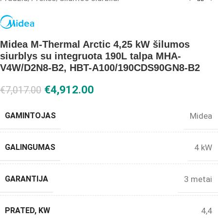
Midea M-Thermal Arctic 4,25 kW šilumos
siurblys su integruota 190L talpa MHA-
V4W/D2N8-B2, HBT-A100/190CDS90GN8-B2
€
4,912.00
€
7,017.00
GAMINTOJAS
Midea
GALINGUMAS
4 kW
GARANTIJA
3 metai
PRATED, KW
4,4