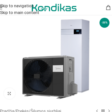
Skip to navigation
Skip to main content
-30%
Click to enlarge
Pradžia
/
Prekės
/
Šilumos siurbliai